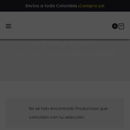
Envíos a toda Colombia
¡Compra ya!
0
Desagujado
Inicio
Tienda
Productoos etiquetados “Desagujado”
No se han encontrado Productoos que
coincidan con tu selección.