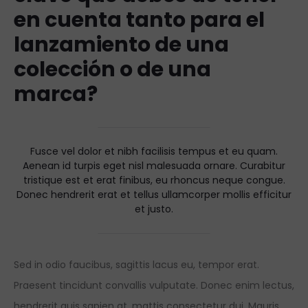
en cuenta tanto para el
lanzamiento de una
colección o de una
marca?
Fusce vel dolor et nibh facilisis tempus et eu quam.
Aenean id turpis eget nisl malesuada ornare. Curabitur
tristique est et erat finibus, eu rhoncus neque congue.
Donec hendrerit erat et tellus ullamcorper mollis efficitur
et justo.
Sed in odio faucibus, sagittis lacus eu, tempor erat.
Praesent tincidunt convallis vulputate. Donec enim lectus,
hendrerit quis sapien at, mattis consectetur dui. Mauris